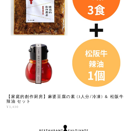
【家庭的創作厨房】麻婆豆腐の素 (3人分/冷凍) ＆ 松阪牛
辣油 セット
¥3,430