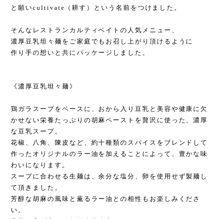
と願いcultivate（耕す）という名前をつけました。
そんなレストランカルティベイトの人気メニュー、
濃厚豆乳坦々麺をご家庭でもお召し上がり頂けるように
作り手の想いと共にパッケージしました。
《濃厚豆乳坦々麺》
鶏ガラスープをベースに、おから入り豆乳と美容や健康に欠
かせない栄養たっぷりの胡麻ペーストを贅沢に使った、濃厚
な豆乳スープ。
花椒、八角、陳皮など、約十種類のスパイスをブレンドして
作ったオリジナルのラー油を加えることによって、豊かな味
わいになります。
スープに合わせる生麺は、余分な塩分、卵を使用せず製麺し
て頂きました。
芳醇な胡麻の風味と薫るラー油との相性もお楽しみくださ
い。