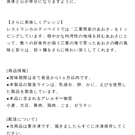
身体と心が幸せになりますように。
【さらに美味しくアレンジ】
レストランカルティベイトでは「三重県産のあおさ」をトッ
ピングしています。穏やかな内湾性の地域を好むあおさにと
って、数々の好条件が揃う三重の海で育ったあおさの磯の風
味と彩りは、担々麺をさらに味わい深くしてくれます。
[商品情報]
●賞味期限は全て発送から1ヵ月以内です。
●本製品の製造ラインは、乳成分、卵、かに、えびを使用し
た製品を製造しています。
●本品に含まれるアレルギー物質
小麦、大豆、豚肉、鶏肉、ごま、ゼラチン
[配送について]
●当商品は要冷凍です、届きましたらすぐに冷凍保存してく
ださい。