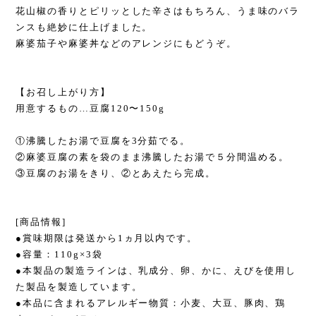
花山椒の香りとピリッとした辛さはもちろん、うま味のバラ
ンスも絶妙に仕上げました。
麻婆茄子や麻婆丼などのアレンジにもどうぞ。
【お召し上がり方】
用意するもの…豆腐120〜150g
①沸騰したお湯で豆腐を3分茹でる。
②麻婆豆腐の素を袋のまま沸騰したお湯で５分間温める。
③豆腐のお湯をきり、②とあえたら完成。
[商品情報]
●賞味期限は発送から1ヵ月以内です。
●容量：110g×3袋
●本製品の製造ラインは、乳成分、卵、かに、えびを使用し
た製品を製造しています。
●本品に含まれるアレルギー物質：小麦、大豆、豚肉、鶏