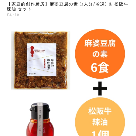
【家庭的創作厨房】麻婆豆腐の素 (3人分/冷凍) ＆ 松阪牛
辣油 セット
¥3,430