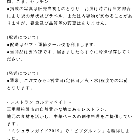
肉、ごま、ゼラチン
●掲載の写真は販売当初ものとなり、お届け時には当方都合
により袋の形状及びラベル、または内容物が変わることがあ
りますが、容量及び品質等の変更はありません。
[配送について]
●配送はヤマト運輸クール便を利用します。
●当商品は要冷凍です、届きましたらすぐに冷凍保存してく
ださい。
[発送について]
●通常、ご注文から5営業日(定休日／火・水)程度での出荷
となります。
- レストラン カルティベイト -
三重県松阪市の自然豊かな地にあるレストラン。
地元の食材を活かし、中華ベースの創作料理をご提供してい
ます。
「ミシュランガイド2019」で「ビブグルマン」を獲得しま
した。